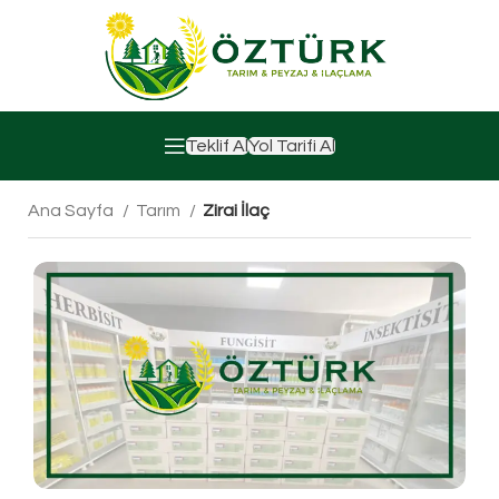
Teklif Al
Yol Tarifi Al
Ana Sayfa
Tarım
Zirai İlaç