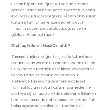
uzman bilgisi sunduğumuzu da ifade etmek
gerekir. Ziraat mühendislerimiz vasıtası ile hangi
ilacı nasıl kullanabileceğinize hÃ¢kim olabilirsiniz.
Kullanım talimatları ile size destek olacak
firmamız sayesinde yakalayacağınız verim
gözlerinizi kamaştıracak!
Zirai İlaç Kullanımı Nasıl Olmalıdır?
Tarımsal ilaçların yoğun bir şekilde kullanılması
alınacak olan verimin düşmesine neden olurken
uzun vadede toprağın özelliklerini kaybederek
verimsiz hale gelmesine de neden olur.
Türkiye’de tarımsal faaliyetlerin maalesef
tarımsal ilaçların yoğun kullanılması nedeni ile
sekteye uğraması bizleri de derinden etkilerken
hizmet sunumunda daha hassas ve proaktif bir
bakış açısına sahip olmamıza neden olur.