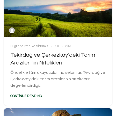
Bilgilendirme Yazılarımız
20 Eki 2023
Tekirdağ ve Çerkezköy’deki Tarım
Arazilerinin Nitelikleri
Öncelikle tüm okuyucularıma selamlar, Tekirdağ ve
Çerkezköy’deki tarım arazilerinin niteliklerini
değerlendirdiği...
CONTINUE READING