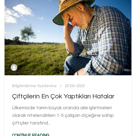
Bilgilendirme Yazılarımız
20 Eki 2023
Çiftçilerin En Çok Yaptıkları Hatalar
Ülkemizde tarım büyük oranda aile işletmeleri
olarak nitelendirilen 1-5 çalışan ölçeğine sahip
çiftçiler tarafınd...
CONTINUE READING