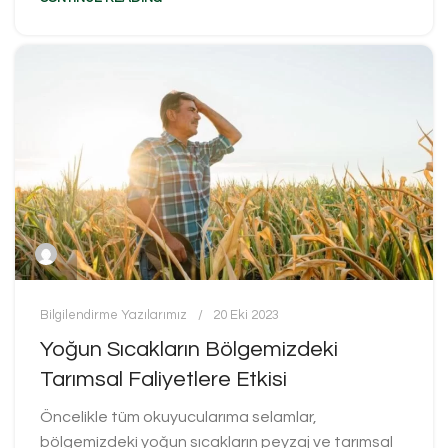
Bilgilendirme Yazılarımız
20 Eki 2023
Yoğun Sıcakların Bölgemizdeki
Tarımsal Faliyetlere Etkisi
Öncelikle tüm okuyucularıma selamlar,
bölgemizdeki yoğun sıcakların peyzaj ve tarımsal