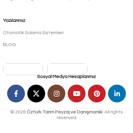
Yazılarımız
Otomatik Sulama Sistemleri
BLOG
Sosyal Medya Hesaplarımız
© 2026
Öztürk Tarım Peyzaj ve Danışmanlık
. All rights
reserved