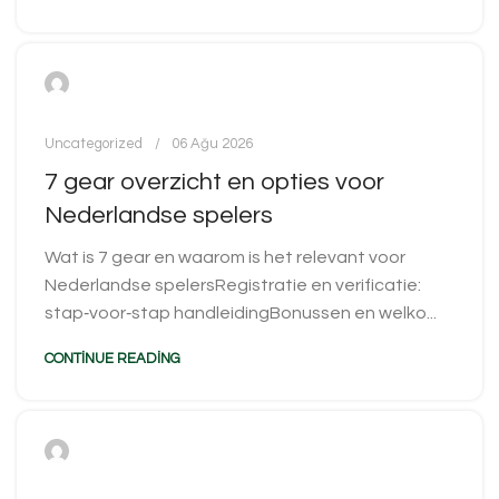
Uncategorized
06 Ağu 2026
7 gear overzicht en opties voor
Nederlandse spelers
Wat is 7 gear en waarom is het relevant voor
Nederlandse spelersRegistratie en verificatie:
stap‑voor‑stap handleidingBonussen en welko...
CONTINUE READING