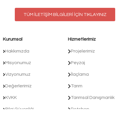
TÜM İLETİŞİM BİLGİLERİ İÇİN TIKLAYINIZ
Kurumsal
Hizmetlerimiz
Hakkımızda
Projelerimiz
Misyonumuz
Peyzaj
Vizyonumuz
İlaçlama
Değerlerimiz
Tarım
KVKK
Tarımsal Danışmanlık
Bilgi Güvenliği
Petshop