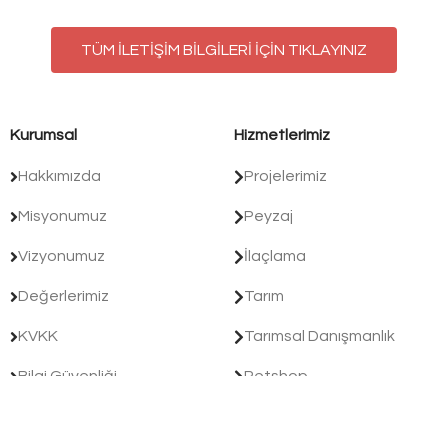
TÜM İLETİŞİM BİLGİLERİ İÇİN TIKLAYINIZ
Kurumsal
Hizmetlerimiz
Hakkımızda
Projelerimiz
Misyonumuz
Peyzaj
Vizyonumuz
İlaçlama
Değerlerimiz
Tarım
KVKK
Tarımsal Danışmanlık
Bilgi Güvenliği
Petshop