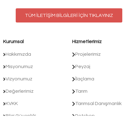
TÜM İLETİŞİM BİLGİLERİ İÇİN TIKLAYINIZ
Kurumsal
Hizmetlerimiz
Hakkımızda
Projelerimiz
Misyonumuz
Peyzaj
Vizyonumuz
İlaçlama
Değerlerimiz
Tarım
KVKK
Tarımsal Danışmanlık
Bilgi Güvenliği
Petshop