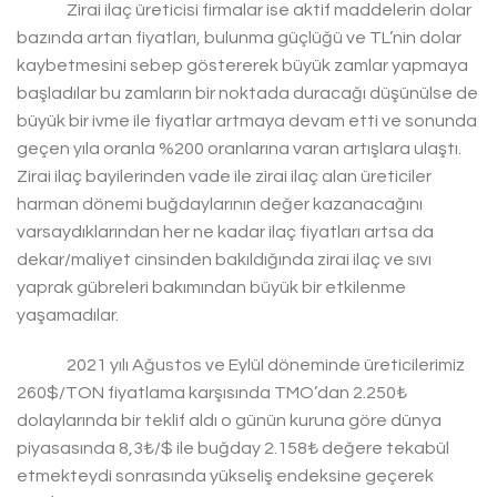
Zirai ilaç üreticisi firmalar ise aktif maddelerin dolar
bazında artan fiyatları, bulunma güçlüğü ve TL’nin dolar
kaybetmesini sebep göstererek büyük zamlar yapmaya
başladılar bu zamların bir noktada duracağı düşünülse de
büyük bir ivme ile fiyatlar artmaya devam etti ve sonunda
geçen yıla oranla %200 oranlarına varan artışlara ulaştı.
Zirai ilaç bayilerinden vade ile zirai ilaç alan üreticiler
harman dönemi buğdaylarının değer kazanacağını
varsaydıklarından her ne kadar ilaç fiyatları artsa da
dekar/maliyet cinsinden bakıldığında zirai ilaç ve sıvı
yaprak gübreleri bakımından büyük bir etkilenme
yaşamadılar.
2021 yılı Ağustos ve Eylül döneminde üreticilerimiz
260$/TON fiyatlama karşısında TMO’dan 2.250₺
dolaylarında bir teklif aldı o günün kuruna göre dünya
piyasasında 8,3₺/$ ile buğday 2.158₺ değere tekabül
etmekteydi sonrasında yükseliş endeksine geçerek