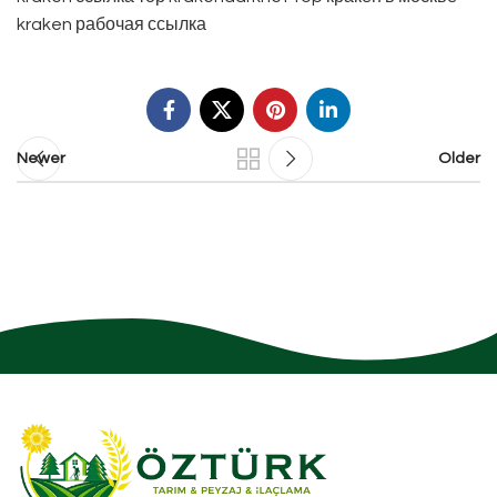
kraken рабочая ссылка
Newer
Older