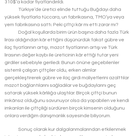
310$’a kadar fiyatlandırıldı.
Türkiye’de üretici elinde tuttuğu Buğdayı daha
yüksek fiyatlarla tüccara, un fabrikasına, TMO’ya veya
yem fabrikasına sattı. Peki çiftçi kâr mı etti zarar mı?
Doğal koşullarda birim ürün başına daha fazla Türk
lirası aldığından kâr ettiğini düşünürdük fakat gübre ve
ilaç fiyatlarının artışı, mazot fiyatlarının artışı ve Türk
lirasının değer kaybı ile üreticinin kâr ettiği tutar yeni
girdiler sebebiyle geriledi. Bunun önüne geçebilenler
sistemli çalışan çiftçiler oldu, erken alımlar
gerçekleştirerek gübre ve ilaç girdi maliyetlerini azalttılar
mazot bağlantılarını sağladılar ve buğdaylarını geç
satarak yüksek kârlılığa ulaştılar. Birçok çiftçi bunun
imkânsız olduğunu savunuyor olsa da yapabilen ve kendi
imkanları ile çiftçiliği sürdüren birçok kimsenin olduğunu
onlara verdiğim danışmanlık sayesinde biliyorum.
Sonuç olarak kur dalgalanmalarından etkilenmek