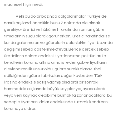
maalesef hiç inmedi.
Peki bu dolar bazında dalgalanmalar Türkiye’de
nasıl karşılandı öncelikle bunu 2 noktada ele almak
gerekiyor üretici ve hükümet tarafında zamları gübre
firmalarının suçu olarak görürlerken, üretici tarafında ise
kur dalgalanmaları ve gübrelerin dolar/birim fiyat bazında
değişimi sebep gösterilmekteydi. Bence gerçek sebep
üreticilerin dolara endeksli fiyatlandırma politikaları ile
kendilerini koruma altına alma istekleri gübre fiyatlarını
alevlendiren ilk unsur oldu, gübre sürekli olarak ithal
edildiğinden gübre fabrikaları değer kaybeden Türk
lirasına endeksle satış yapmış olsalardı bir sonraki
hammadde alışlarında büyük kayıplar yaşayacaklardı
veya yeni kaynak kredibilite bulmakta zorlanacaklardı bu
sebeple fiyatlarını dolar endeksinde tutarak kendilerini
korumaya aldılar.