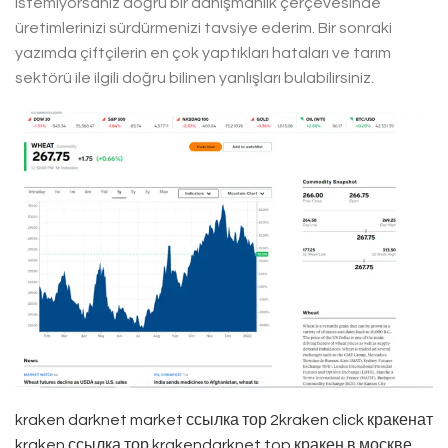
istemiyorsanız doğru bir danışmanlık çerçevesinde
üretimlerinizi sürdürmenizi tavsiye ederim. Bir sonraki
yazımda çiftçilerin en çok yaptıkları hataları ve tarım
sektörü ile ilgili doğru bilinen yanlışları bulabilirsiniz.
kraken darknet market ссылка тор 2kraken click
кракенат
kraken ссылка тор krakendarknet top
кракен в москве